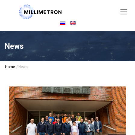
News
Home
/
News