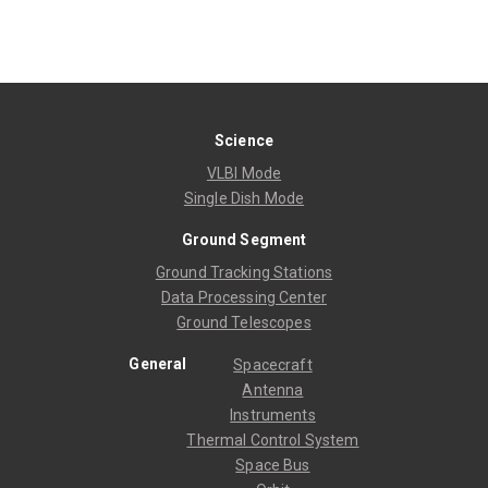
Science
VLBI Mode
Single Dish Mode
Ground Segment
Ground Tracking Stations
Data Processing Center
Ground Telescopes
General
Spacecraft
Antenna
Instruments
Thermal Control System
Space Bus