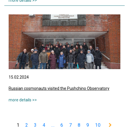
15.02.2024
Russian cosmonauts visited the Pushchino Observatory
1
2
3
4
...
6
7
8
9
10