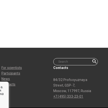
For scientists
Contacts
Participants
News
84/32 Profsoyuznaya
Contacts
Street, GSP-7,
а.
и
Moscow, 117997, Russia
на
+7 (495) 333-23-01