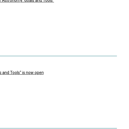
er Astronomy: Goals and Tools"
s and Tools" is now open