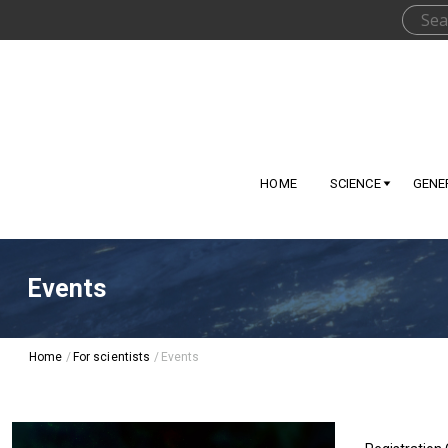
HOME
SCIENCE
GENE
Events
Home
/
For scientists
/
Events