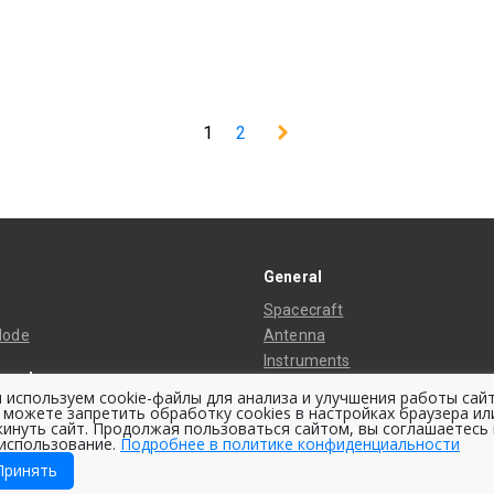
1
2
General
Spacecraft
Mode
Antenna
Instruments
ment
Thermal Control System
 используем cookie-файлы для анализа и улучшения работы сайт
ing Stations
 можете запретить обработку cookies в настройках браузера ил
Space Bus
кинуть сайт. Продолжая пользоваться сайтом, вы соглашаетесь 
ing Center
Orbit
 использование.
Подробнее в политике конфиденциальности
scopes
Принять