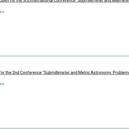
Open for the 3rd International Conference "Submillimeter and Millimet
 for the 2nd Conference "Submillimeter and Metric Astronomy: Problem