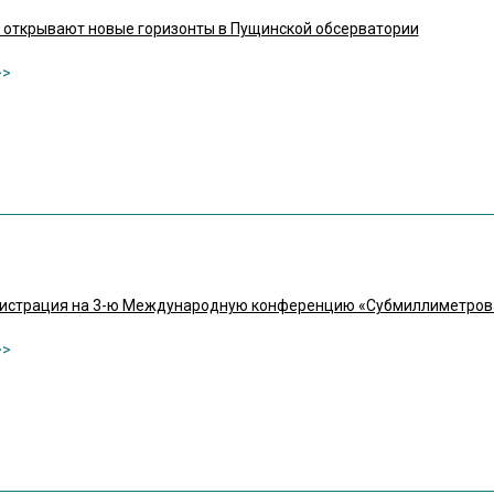
открывают новые горизонты в Пущинской обсерватории
гистрация на 3-ю Международную конференцию «Субмиллиметрова