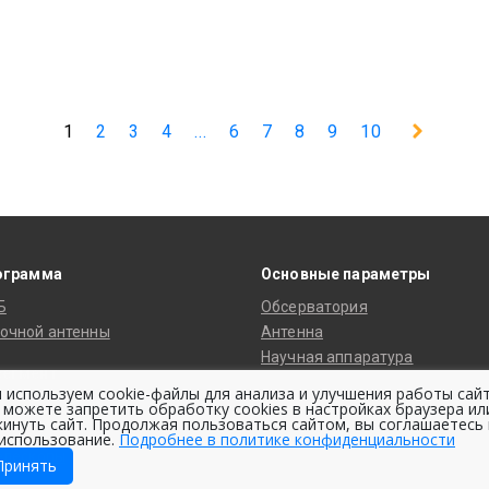
1
2
3
4
...
6
7
8
9
10
ограмма
Основные параметры
Б
Обсерватория
очной антенны
Антенна
Научная аппаратура
сегмент
Система охлаждения
 используем cookie-файлы для анализа и улучшения работы сайт
танции слежения
 можете запретить обработку cookies в настройках браузера ил
Космическая платформа
кинуть сайт. Продолжая пользоваться сайтом, вы соглашаетесь 
ботки данных
Орбита
 использование.
Подробнее в политике конфиденциальности
елескопы
Принять