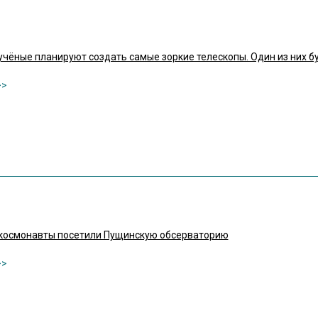
учёные планируют создать самые зоркие телескопы. Один из них б
 космонавты посетили Пущинскую обсерваторию