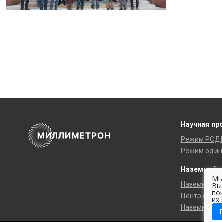
Научная пр
Режим РСД
Режим один
Наземный 
Мы
Наземные с
Вы
по
Центр обра
их
Наземные т