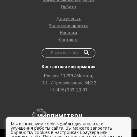
Орбита
Для ученых
Участники проекта
Новости
Контакты
Контактная информация
Россия, 117997,Москва,
ГСП-7,Профсоюзная, 84/32
+7 (495) 333-23-01
Мы используем cookie-файлы для анализа и
улучшения работы сайта. Вы можете запретить
обработку cookies в настройках браузера или
покинуть сайт. Продолжая пользоваться сайтом, вы
© 2020 -
2026 Millimetron Space Observatory