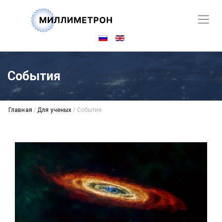
События
Главная
/
Для ученых
/
События