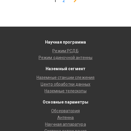
1
2
Научная программа
Режим РСДБ
Режим одиночной антенны
Наземный сегмент
Наземные станции слежения
Центр обработки данных
Наземные телескопы
Основные параметры
Обсерватория
Антенна
Научная аппаратура