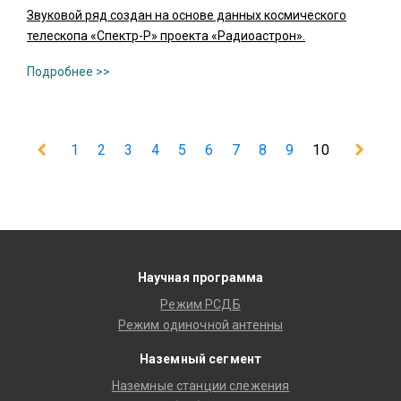
Звуковой ряд создан на основе данных космического
телескопа «Спектр-Р» проекта «Радиоастрон».
1
2
3
4
5
6
7
8
9
10
Научная программа
Режим РСДБ
Режим одиночной антенны
Наземный сегмент
Наземные станции слежения