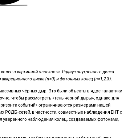
колец в картинной плоскости. Радиус внутреннего диска
з аккреционного диска (n=0) и фотонных колец (n=1,2,3).
массивных чёрных дыр. Это были объекты в ядре галактики
очно, чтобы рассмотреть «тень чёрной дыры», однако для
горизонта событий» ограничиваются размерами нашей
х РСДБ-сетей, в частности, совместные наблюдения EHT с
ля уверенного наблюдения колец, создаваемых фотонами,