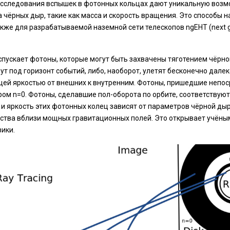
исследования вспышек в фотонных кольцах дают уникальную возм
 чёрных дыр, такие как масса и скорость вращения. Это способы 
же для разрабатываемой наземной сети телескопов ngEHT (next g
спускает фотоны, которые могут быть захвачены тяготением чёрно
дут под горизонт событий, либо, наоборот, улетят бесконечно дал
ающей яркостью от внешних к внутренним. Фотоны, пришедшие непо
ром n=0. Фотоны, сделавшие пол-оборота по орбите, соответствую
 и яркость этих фотонных колец зависят от параметров чёрной дыр
нства вблизи мощных гравитационных полей. Это открывает учёны
зики.