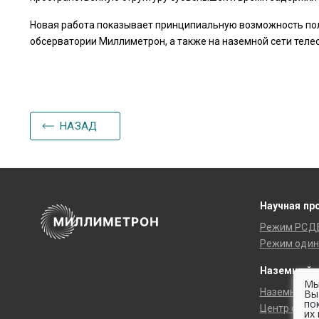
Новая работа показывает принципиальную возможность пол
обсерватории Миллиметрон, а также на наземной сети теле
НАЗАД
Научная пр
Режим РСД
Режим один
Наземный 
Мы
Наземные с
Вы
по
Центр обра
их