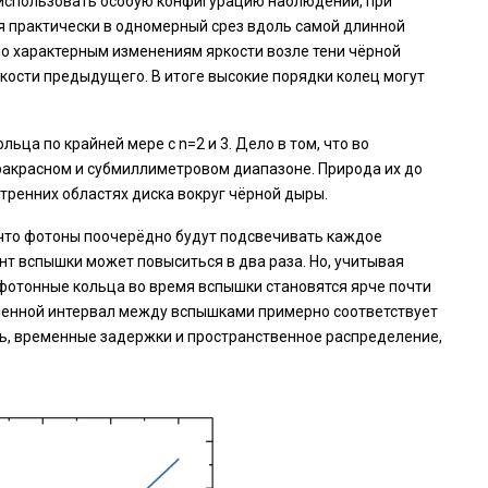
 использовать особую конфигурацию наблюдений, при
ся практически в одномерный срез вдоль самой длинной
о характерным изменениям яркости возле тени чёрной
ркости предыдущего. В итоге высокие порядки колец могут
ца по крайней мере с n=2 и 3. Дело в том, что во
ракрасном и субмиллиметровом диапазоне. Природа их до
тренних областях диска вокруг чёрной дыры.
 что фотоны поочерёдно будут подсвечивать каждое
т вспышки может повыситься в два раза. Но, учитывая
фотонные кольца во время вспышки становятся ярче почти
менной интервал между вспышками примерно соответствует
ть, временные задержки и пространственное распределение,