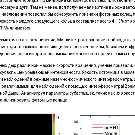
асстоянии порядка 1.5 миллиона километров от Земли, позволяет
аносекунд дуги. Тем не менее, вся получаемая картина вырождает
м наблюдений позволил бы обнаружить признаки фотонных колец п
 яркость каждого следующего кольца составляет всего 4-13% от я
HT-Миллиметрон.
смотря на это ограничение, Миллиметрон позволяет наблюдать коль
роисходят вспышки, появляющиеся в рентгеновском, ближнем инф
выделения энергии при перезамыкании магнитных полей в самых вну
ных дыр различной массы и скорости вращения, учёные показали,
субвспышек убывающей интенсивности. Яркость источника в момен
ти наблюдений в режиме наземно-космического интерферометра, 
ошо различимыми для наблюдений с помощью интерферометра! Вре
ной дыры. Анализируя параметры субвспышек, такие как их яркос
 анализировать фотонные кольца.