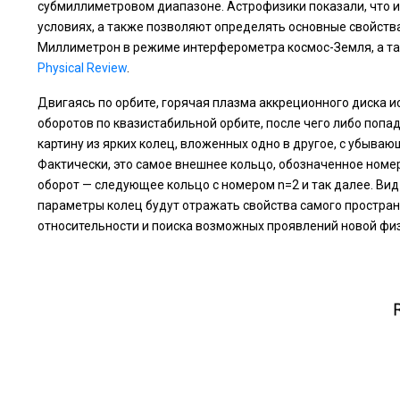
субмиллиметровом диапазоне. Астрофизики показали, что 
условиях, а также позволяют определять основные свойства
Миллиметрон в режиме интерферометра космос-Земля, а так
Physical Review
.
Двигаясь по орбите, горячая плазма аккреционного диска и
оборотов по квазистабильной орбите, после чего либо попа
картину из ярких колец, вложенных одно в другое, с убыв
Фактически, это самое внешнее кольцо, обозначенное номе
оборот — следующее кольцо с номером n=2 и так далее. Вид
параметры колец будут отражать свойства самого простра
относительности и поиска возможных проявлений новой фи