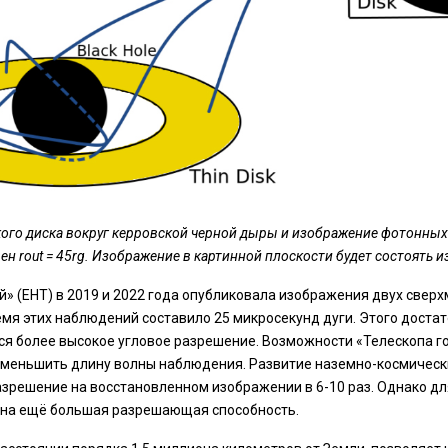
ого диска вокруг керровской черной дыры и изображение фотонных 
ен rout = 45rg. Изображение в картинной плоскости будет состоять и
 (EHT) в 2019 и 2022 года опубликовала изображения двух сверх
емя этих наблюдений составило 25 микросекунд дуги. Этого достат
тся более высокое угловое разрешение. Возможности «Телескопа 
уменьшить длину волны наблюдения. Развитие наземно-космически
азрешение на восстановленном изображении в 6-10 раз. Однако д
льна ещё большая разрешающая способность.