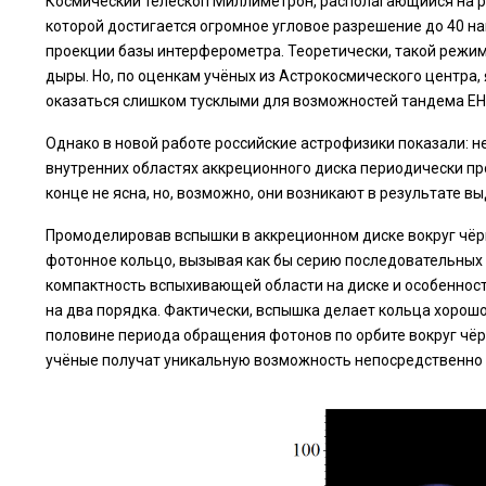
Космический телескоп Миллиметрон, располагающийся на р
которой достигается огромное угловое разрешение до 40 н
проекции базы интерферометра. Теоретически, такой режи
дыры. Но, по оценкам учёных из Астрокосмического центра,
оказаться слишком тусклыми для возможностей тандема E
Однако в новой работе российские астрофизики показали: не
внутренних областях аккреционного диска периодически п
конце не ясна, но, возможно, они возникают в результате 
Промоделировав вспышки в аккреционном диске вокруг чёр
фотонное кольцо, вызывая как бы серию последовательных 
компактность вспыхивающей области на диске и особеннос
на два порядка. Фактически, вспышка делает кольца хор
половине периода обращения фотонов по орбите вокруг чёр
учёные получат уникальную возможность непосредственно