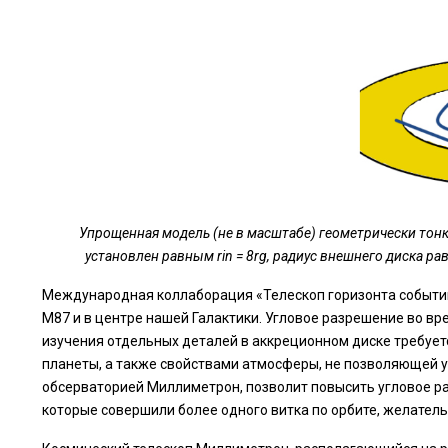
Упрощенная модель (не в масштабе) геометрически тонк
установлен равным rin = 8rg, радиус внешнего диска рав
Международная коллаборация «Телескоп горизонта событий»
M87 и в центре нашей Галактики. Угловое разрешение во вр
изучения отдельных деталей в аккреционном диске требуе
планеты, а также свойствами атмосферы, не позволяющей 
обсерваторией Миллиметрон, позволит повысить угловое р
которые совершили более одного витка по орбите, желате