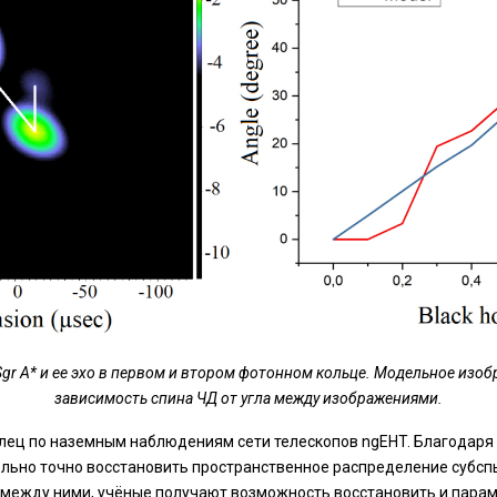
r A* и ее эхо в первом и втором фотонном кольце. Модельное изобр
зависимость спина ЧД от угла между изображениями.
лец по наземным наблюдениям сети телескопов ngEHT. Благодар
льно точно восстановить пространственное распределение субсп
между ними, учёные получают возможность восстановить и параме