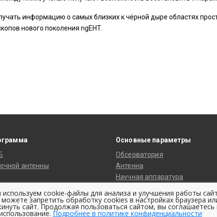
учать информацию о самых близких к чёрной дыре областях про
скопов нового поколения ngEHT.
ограмма
Основные параметры
Б
Обсерватория
очной антенны
Антенна
Научная аппаратура
сегмент
Система охлаждения
 используем cookie-файлы для анализа и улучшения работы сайт
танции слежения
 можете запретить обработку cookies в настройках браузера ил
Космическая платформа
кинуть сайт. Продолжая пользоваться сайтом, вы соглашаетесь 
ботки данных
Орбита
 использование.
Подробнее в политике конфиденциальности