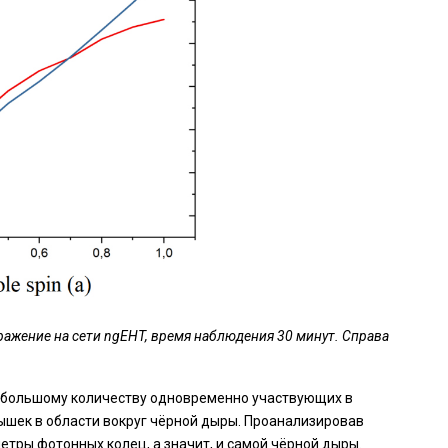
ажение на сети ngEHT, время наблюдения 30 минут. Справа
я большому количеству одновременно участвующих в
ышек в области вокруг чёрной дыры. Проанализировав
тры фотонных колец, а значит, и самой чёрной дыры.